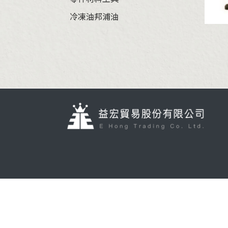
冷凍油邦浦油