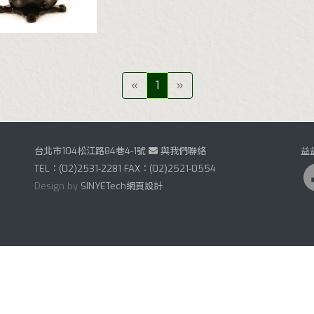
«
1
»
台北市104松江路84巷4-1號
與我們聯絡
益
TEL：(02)2531-2281 FAX：(02)2521-0554
Design by
SINYETech網頁設計